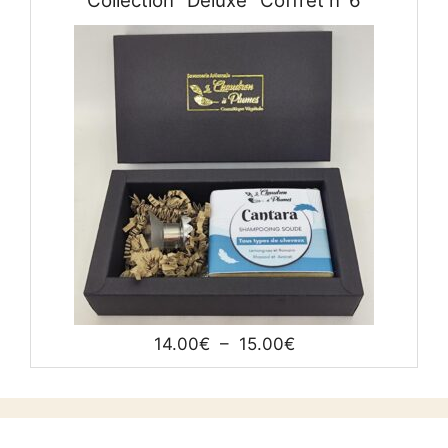
Collection "Deluxe" Coffret n°6
Plage
14.00
€
–
15.00
€
de
prix :
14.00€
à