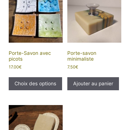
Porte-Savon avec
Porte-savon
picots
minimaliste
17.00
€
7.50
€
Ce
produit
Choix des options
Ajouter au panier
a
plusieurs
variations.
Les
options
peuvent