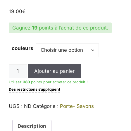
Noté
2
5.00
sur 5
19.00
€
basé sur
notations
client
Gagnez
19
points à l’achat de ce produit.
couleurs
quantité
Ajouter au panier
de
Porte-
Utilisez
380
points pour acheter ce produit !
Savons
Des restrictions s’appliquent
Plumes
UGS :
ND
Catégorie :
Porte- Savons
Description