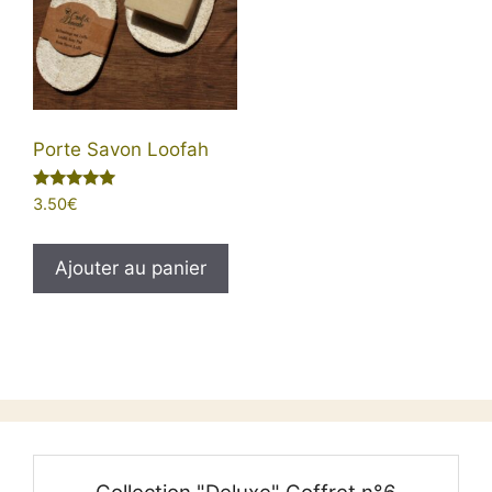
être
choisies
sur
la
page
Porte Savon Loofah
du
produit
Note
3.50
€
5.00
sur 5
Ajouter au panier